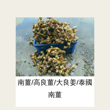
南薑/高良薑/大良姜/泰國
南薑