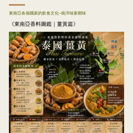
東南亞各個國家的飲食文化~南洋味家鄉味
《東南亞香料圖鑑｜薑黃篇》