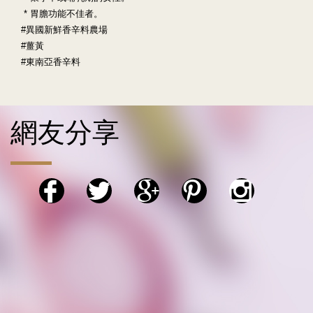
* 胃膽功能不佳者。
#異國新鮮香辛料農場
#薑黃
#東南亞香辛料
網友分享