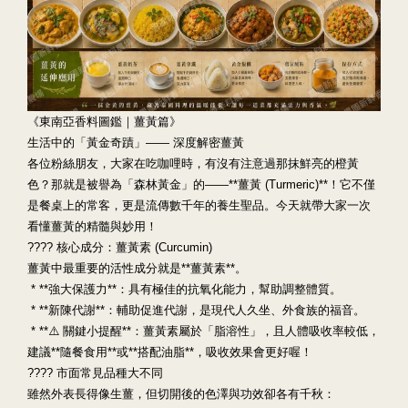
《東南亞香料圖鑑｜薑黃篇》
生活中的「黃金奇蹟」—— 深度解密薑黃
各位粉絲朋友，大家在吃咖哩時，有沒有注意過那抹鮮亮的橙黃
色？那就是被譽為「森林黃金」的——**薑黃 (Turmeric)**！它不僅
是餐桌上的常客，更是流傳數千年的養生聖品。今天就帶大家一次
看懂薑黃的精髓與妙用！
???? 核心成分：薑黃素 (Curcumin)
薑黃中最重要的活性成分就是**薑黃素**。
* **強大保護力**：具有極佳的抗氧化能力，幫助調整體質。
* **新陳代謝**：輔助促進代謝，是現代人久坐、外食族的福音。
* **⚠️ 關鍵小提醒**：薑黃素屬於「脂溶性」，且人體吸收率較低，
建議**隨餐食用**或**搭配油脂**，吸收效果會更好喔！
???? 市面常見品種大不同
雖然外表長得像生薑，但切開後的色澤與功效卻各有千秋：