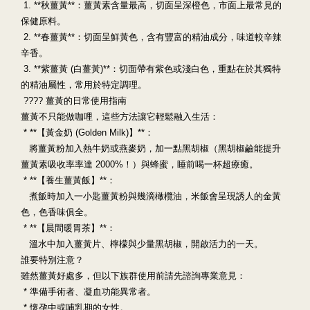
1. **秋薑黃**：薑黃素含量最高，切面呈深橙色，市面上最常見的
保健原料。
2. **春薑黃**：切面呈鮮黃色，含有豐富的精油成分，味道較辛辣
辛香。
3. **紫薑黃 (白薑黃)**：切面帶有紫色或淺白色，重點在於其獨特
的精油屬性，常用於特定調理。
???? 薑黃的日常使用指南
薑黃不只能做咖哩，這些方法讓它輕鬆融入生活：
* **【黃金奶 (Golden Milk)】**：
將薑黃粉加入熱牛奶或燕麥奶，加一點黑胡椒（黑胡椒鹼能提升
薑黃素吸收率率達 2000%！）與蜂蜜，睡前喝一杯超療癒。
* **【養生薑黃飯】**：
煮飯時加入一小匙薑黃粉與幾滴橄欖油，米飯會呈現誘人的金黃
色，色香味俱全。
* **【晨間暖胃茶】**：
溫水中加入薑黃片、檸檬與少量黑胡椒，開啟活力的一天。
誰要特別注意？
雖然薑黃好處多，但以下族群使用前請先諮詢專業意見：
* 準備手術者、凝血功能異常者。
* 懷孕中或哺乳期的女性。