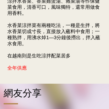
涼拌水香菜、香菜雞蛋湯、雜菜湯等作保健
菜食用，清香可口，風味獨特，還常用做食
用香料。
水香菜涼拌菜有兩種吃法，一種是生拌，將
水香菜切成寸長，直接放入蘸料中食用；一
種熟拌，用沸水焯1—3分鐘後撈出，拌入蘸
水食用。
在越南則是生吃涼拌配菜居多
全年供應
網友分享