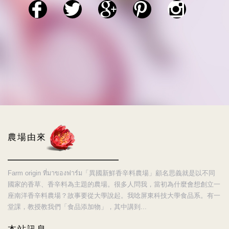
農場由來
Farm origin ที่มาของฟาร์ม「異國新鮮香辛料農場」顧名思義就是以不同
國家的香草、香辛料為主題的農場。很多人問我，當初為什麼會想創立一
座南洋香辛料農場？故事要從大學說起。我唸屏東科技大學食品系。有一
堂課，教授教我們「食品添加物」，其中講到...