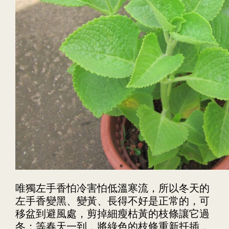
唯獨左手香怕冷害怕低溫寒流，所以冬天的
左手香變黑、變黃、長得不好是正常的，可
移盆到避風處，剪掉細瘦枯黃的枝條讓它過
冬；等春天一到，將綠色的枝條重新扦插，