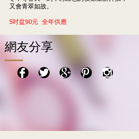
又會青翠如故。
5吋盆90元 全年供應
網友分享