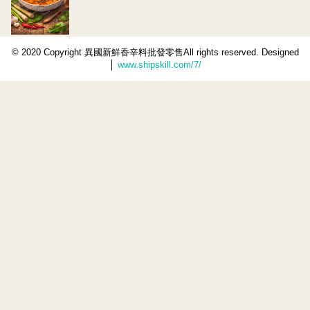
© 2020 Copyright 異國新鮮香辛料批發零售All rights reserved. Designed
│
www.shipskill.com/7/